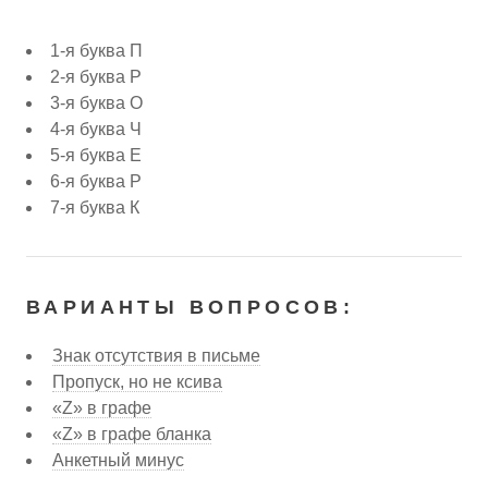
1-я буква П
2-я буква Р
3-я буква О
4-я буква Ч
5-я буква Е
6-я буква Р
7-я буква К
ВАРИАНТЫ ВОПРОСОВ:
Знак отсутствия в письме
Пропуск, но не ксива
«Z» в графе
«Z» в графе бланка
Анкетный минус