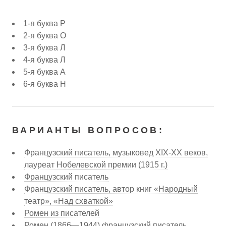
1-я буква Р
2-я буква О
3-я буква Л
4-я буква Л
5-я буква А
6-я буква Н
ВАРИАНТЫ ВОПРОСОВ:
Французский писатель, музыковед XIX-XX веков,
лауреат Нобелевской премии (1915 г.)
Французский писатель
Французский писатель, автор книг «Народный
театр», «Над схваткой»
Ромен из писателей
Ромен (1866—1944) французский писатель,