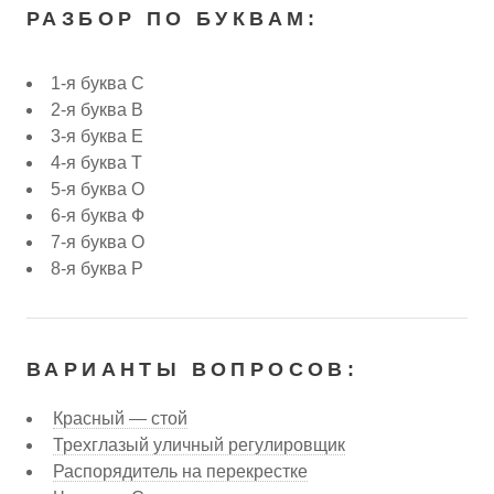
РАЗБОР ПО БУКВАМ:
1-я буква С
2-я буква В
3-я буква Е
4-я буква Т
5-я буква О
6-я буква Ф
7-я буква О
8-я буква Р
ВАРИАНТЫ ВОПРОСОВ:
Красный — стой
Трехглазый уличный регулировщик
Распорядитель на перекрестке