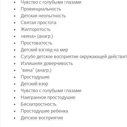
Чувство с голубыми глазами
Провинциальность
Детская неопытность
Святая простота
Желторотость
«вина» (анагр.)
Простоватость
Детский взгляд на мир
Сугубо детское восприятие окружающей действи
Излишняя доверчивость
"вина" (анагр.)
Простодушие
Детский взор
Чув­ство с го­лу­бы­ми гла­за­ми
Наигранное простодушие
Бесхитростность
Простодушие ребенка
Детское восприятие