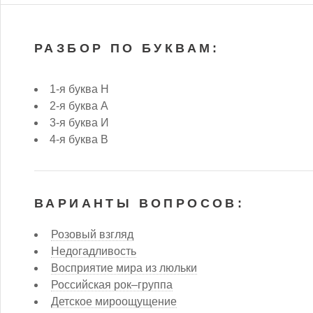
РАЗБОР ПО БУКВАМ:
1-я буква Н
2-я буква А
3-я буква И
4-я буква В
ВАРИАНТЫ ВОПРОСОВ:
Розовый взгляд
Недогадливость
Восприятие мира из люльки
Российская рок–группа
Детское мироощущение