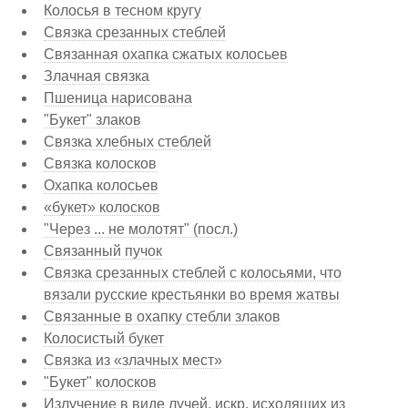
Колосья в тесном кругу
Связка срезанных стеблей
Связанная охапка сжатых колосьев
Злачная связка
Пшеница нарисована
"Букет" злаков
Связка хлебных стеблей
Связка колосков
Охапка колосьев
«букет» колосков
"Через ... не молотят" (посл.)
Связанный пучок
Связка срезанных стеблей с колосьями, что
вязали русские крестьянки во время жатвы
Связанные в охапку стебли злаков
Колосистый букет
Связка из «злачных мест»
"Букет" колосков
Излучение в виде лучей, искр, исходящих из