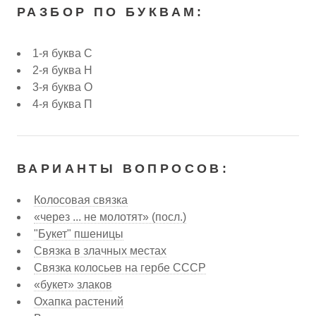
РАЗБОР ПО БУКВАМ:
1-я буква С
2-я буква Н
3-я буква О
4-я буква П
ВАРИАНТЫ ВОПРОСОВ:
Колосовая связка
«через ... не молотят» (посл.)
"Букет" пшеницы
Связка в злачных местах
Связка колосьев на гербе СССР
«букет» злаков
Охапка растений