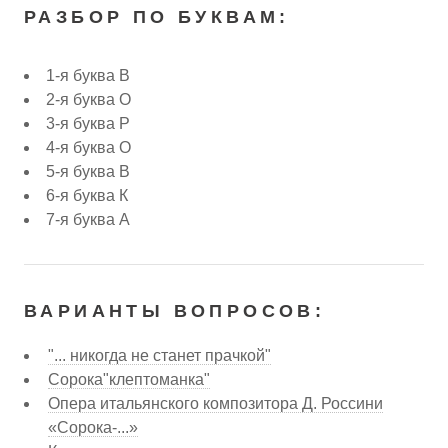
РАЗБОР ПО БУКВАМ:
1-я буква В
2-я буква О
3-я буква Р
4-я буква О
5-я буква В
6-я буква К
7-я буква А
ВАРИАНТЫ ВОПРОСОВ:
"... никогда не станет прачкой"
Сорока"клептоманка"
Опера итальянского композитора Д. Россини
«Сорока-...»