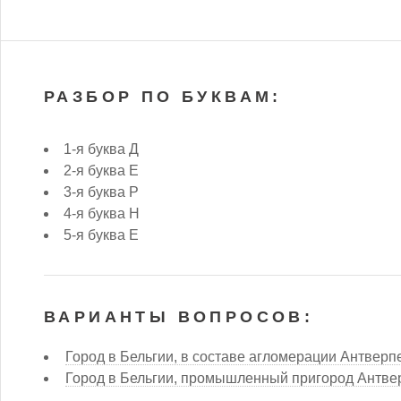
РАЗБОР ПО БУКВАМ:
1-я буква Д
2-я буква Е
3-я буква Р
4-я буква Н
5-я буква Е
ВАРИАНТЫ ВОПРОСОВ:
Город в Бельгии, в составе агломерации Антверп
Город в Бельгии, промышленный пригород Антве