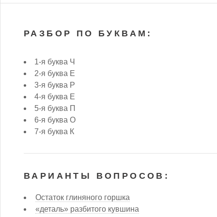
РАЗБОР ПО БУКВАМ:
1-я буква Ч
2-я буква Е
3-я буква Р
4-я буква Е
5-я буква П
6-я буква О
7-я буква К
ВАРИАНТЫ ВОПРОСОВ:
Остаток глиняного горшка
«деталь» разбитого кувшина