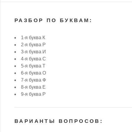
РАЗБОР ПО БУКВАМ:
1-я буква К
2-я буква Р
3-я буква И
4-я буква С
5-я буква Т
6-я буква О
7-я буква Ф
8-я буква Е
9-я буква Р
ВАРИАНТЫ ВОПРОСОВ: