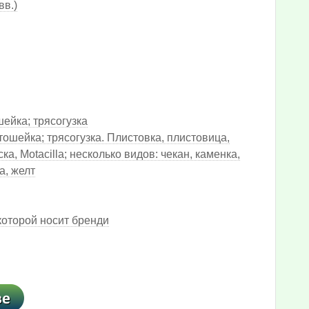
вв.)
шейка; трясогузка
ертошейка; трясогузка. Плистовка, плистовица,
ка, Motacilla; несколько видов: чекан, каменка,
a, желт
которой носит бренди