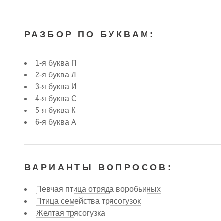
РАЗБОР ПО БУКВАМ:
1-я буква П
2-я буква Л
3-я буква И
4-я буква С
5-я буква К
6-я буква А
ВАРИАНТЫ ВОПРОСОВ:
Певчая птица отряда воробьиных
Птица семейства трясогузок
Желтая трясогузка