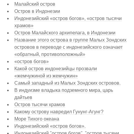
Малайский остров
Остров в Индонезии
Индонезийский «остров богов», «остров тысячи
храмов»
Остров Малайского архипелага, в Индонезии
Название этого острова в группе Малых Зондских
островов в переводе с индонезийского означает
«обратный, противоположный»
«остров богов»
Какой остров индонезийцы прозвали
«жемчужиной из жемчужин»
Самый западный из Малых Зондских островов.
В индуизме владыка подземного мира, царь
дайтьев
Остров тысячи храмов
Какому острову навредил Гунунг-Агунг?
Море Тихого океана
Индонезийский «остров богов».
Индонезийский "остров богов", "остров тысячи