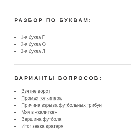
РАЗБОР ПО БУКВАМ:
1-я буква Г
2-я буква О
3-я буква Л
ВАРИАНТЫ ВОПРОСОВ:
Взятие ворот
Промах голкипера
Причина взрыва футбольных трибун
Мяч в «калитке»
Вершина футбола
Итог зевка вратаря