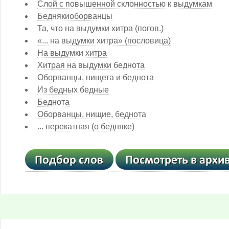
Слой с повышенной склонностью к выдумкам
Беднякиоборванцы
Та, что на выдумки хитра (погов.)
«... на выдумки хитра» (пословица)
На выдумки хитра
Хитрая на выдумки беднота
Оборванцы, нищета и беднота
Из бедных бедные
Беднота
Оборванцы, нищие, беднота
... перекатная (о бедняке)