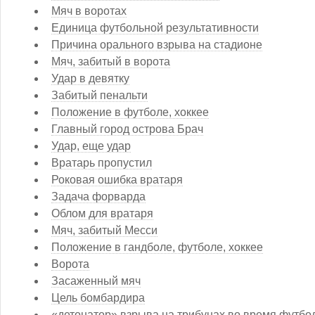
Мяч в воротах
Единица футбольной результативности
Причина орального взрыва на стадионе
Мяч, забитый в ворота
Удар в девятку
Забитый пенальти
Положение в футболе, хоккее
Главный город острова Брач
Удар, еще удар
Вратарь пропустил
Роковая ошибка вратаря
Задача форварда
Облом для вратаря
Мяч, забитый Месси
Положение в гандболе, футболе, хоккее
Ворота
Засаженный мяч
Цель бомбардира
«детонатор» взрыва на трибунах во время футбо