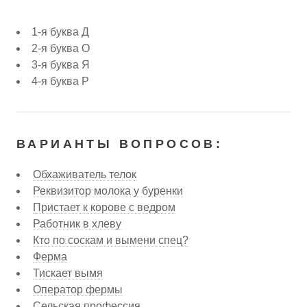
1-я буква Д
2-я буква О
3-я буква Я
4-я буква Р
ВАРИАНТЫ ВОПРОСОВ:
Обхаживатель телок
Реквизитор молока у буренки
Пристает к корове с ведром
Работник в хлеву
Кто по соскам и вымени спец?
Ферма
Тискает вымя
Оператор фермы
Сельская профессия