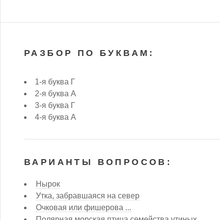
РАЗБОР ПО БУКВАМ:
1-я буква Г
2-я буква А
3-я буква Г
4-я буква А
ВАРИАНТЫ ВОПРОСОВ:
Нырок
Утка, забравшаяся на север
Очковая или фишерова ...
Полярная морская птица семейства утиных