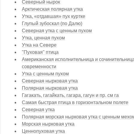
Северный нырок
Арктическая полярная утка
Утка, «отдавшая» пух куртке
Глупый зубоскал (по Далю)
Северная утка с ценным пухом
Утка, ценная пухом
Утка на Севере
"Пуховая" птица
Американская исполнительница и сочинительница
современности
Утка с ценным пухом
Северная нырковая утка
Полярная нырковая утка
Гагакать, гагайкать, гагара, гагун и пр. см га
Самая быстрая птица в горизонтальном полете
Северная утка
Полярная морская нырковая утка с ценным мехо
Морская нырковая утка
Ценнопуховая утка