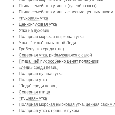
Птица семейства утиных (гусеобразных)
Птица семейства утиных с весьма ценным пухом
«пуховая» утка
Ценно-пуховая утка
Утка на пуховик
Полярная морская нырковая утка
Утка - "тезка" эпатажной Леди
Гребенушка среди птиц
Северная утка, рифмующаяся с сагой
Птица, чей пух особенно ценят полярники
«леди» среди певиц
Полярная пушная утка
Полярная утка
"Леди" среди певиц
Северная птица
«пушная» утка
Полярная морская нырковая утка, ценная своим 
Полярная утка с ценным пухом