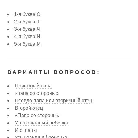
1-я буква О
2-я буква Т
3-я буква Ч
4-я буква И
5-я буква М
ВАРИАНТЫ ВОПРОСОВ:
Приемный папа
«папа со стороны»
Псевдо-папа или вторичный отец
Второй отец
«Папа со стороны».
Усыновившый ребенка
И.о. папы
Усыновивший ребенка