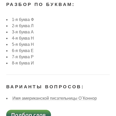
РАЗБОР ПО БУКВАМ:
1-я буква Ф
2-я буква Л
3-я буква А
4-я буква Н
5-я буква Н
6-я буква Е
7-я буква Р
8-я буква И
ВАРИАНТЫ ВОПРОСОВ:
Имя американской писательницы О`Коннор