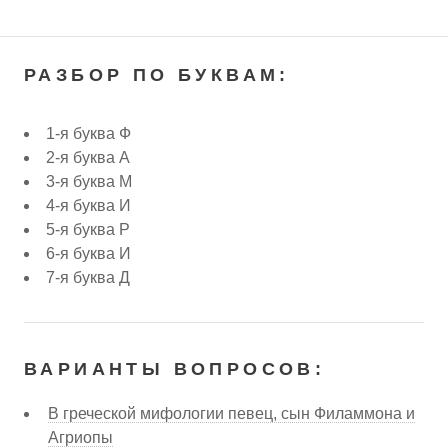
РАЗБОР ПО БУКВАМ:
1-я буква Ф
2-я буква А
3-я буква М
4-я буква И
5-я буква Р
6-я буква И
7-я буква Д
ВАРИАНТЫ ВОПРОСОВ:
В греческой мифологии певец, сын Филаммона и
Агриопы