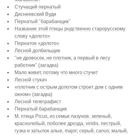
Стучащий пернатый
Диснеевский Вуди
Пернатый "барабанщик"
Название этой птицы родственно старорусскому
слову «долото»
Пернатое «долото»
Лесной долбильщик
"не дровосек, не плотник, а первый в лесу
работник" (загадка)
Мало живет, потому что много стучит
Лесной стукач
«плотник с острым долотом строит дом с одним
окном» (загадка)
Лесной телеграфист
Пернатый барабанщик
М. птица Picus, из семьи лазунов. зеленый,
краснолобый, поболее дрозда, viridis. пестрый,
гузка и затылок алые, major; серый, canus; малый,