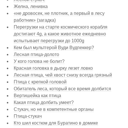
Желна, ленивка
«не дровосек, не плотник, а первый в лесу
работник» (загадка)
Перегрузки на старте космического корабля
достигают 4g, а какое животное ежедневно
испытывает перегрузки до 1000g
Кем был мультгерой Вуди Вудпеккер?
Лесная птица-долото
У кого голова не болит?
Красная головка в дырку лезет ловко
Лесная птица, чей хвост снизу всегда грязный
Птица с крепкой головой
Обитатель леса, который все время долбится
Вертишейка как птица
Какая птица долбить умеет?
Стукач, но не в компетентные органы
Птица-стукач
Кто шил костюм для Буратино в домике