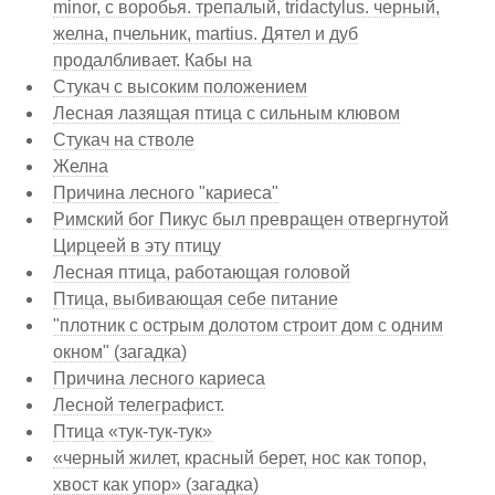
minor, с воробья. трепалый, tridactylus. черный,
желна, пчельник, martius. Дятел и дуб
продалбливает. Кабы на
Стукач с высоким положением
Лесная лазящая птица с сильным клювом
Стукач на стволе
Желна
Причина лесного "кариеса"
Римский бог Пикус был превращен отвергнутой
Цирцеей в эту птицу
Лесная птица, работающая головой
Птица, выбивающая себе питание
"плотник с острым долотом строит дом с одним
окном" (загадка)
Причина лесного кариеса
Лесной телеграфист.
Птица «тук-тук-тук»
«черный жилет, красный берет, нос как топор,
хвост как упор» (загадка)