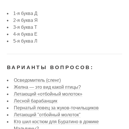
1-я буква Д
2-я буква Я
3-я буква Т
4-я буква Е
5-я буква Л
ВАРИАНТЫ ВОПРОСОВ:
Осведомитель (сленг)
Желна — это вид какой птицы?
Летающий «отбойный молоток»
Лесной барабанщик
Пернатый ловец за жуков-точильщиков
Летающий "отбойный молоток"
Кто шил костюм для Буратино в домике
Мальвины?