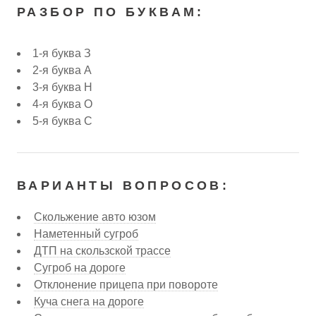
РАЗБОР ПО БУКВАМ:
1-я буква З
2-я буква А
3-я буква Н
4-я буква О
5-я буква С
ВАРИАНТЫ ВОПРОСОВ:
Скольжение авто юзом
Наметенный сугроб
ДТП на скользской трассе
Сугроб на дороге
Отклонение прицепа при повороте
Куча снега на дороге