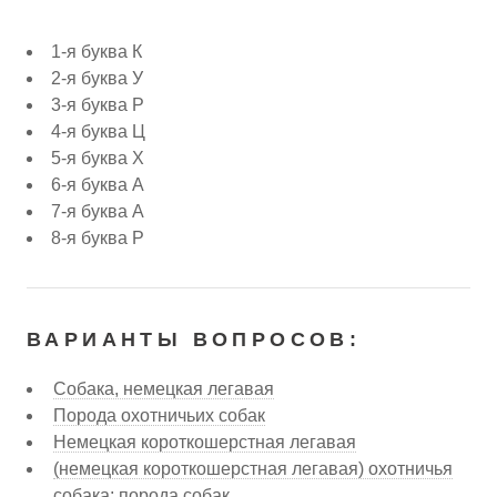
1-я буква К
2-я буква У
3-я буква Р
4-я буква Ц
5-я буква Х
6-я буква А
7-я буква А
8-я буква Р
ВАРИАНТЫ ВОПРОСОВ:
Собака, немецкая легавая
Порода охотничьих собак
Немецкая короткошерстная легавая
(немецкая короткошерстная легавая) охотничья
собака; порода собак