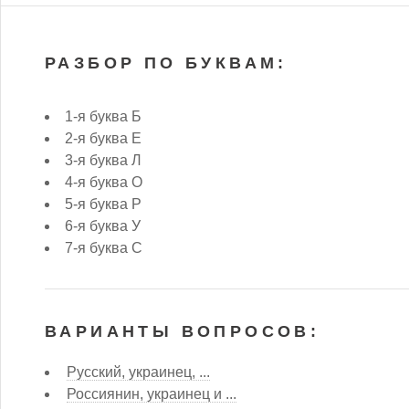
РАЗБОР ПО БУКВАМ:
1-я буква Б
2-я буква Е
3-я буква Л
4-я буква О
5-я буква Р
6-я буква У
7-я буква С
ВАРИАНТЫ ВОПРОСОВ:
Русский, украинец, ...
Россиянин, украинец и ...