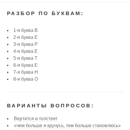
РАЗБОР ПО БУКВАМ:
1-я буква В
2-я буква Е
3-я буква Р
4-я буква Е
5-я буква Т
6-я буква Е
7-я буква Н
8-я буква О
ВАРИАНТЫ ВОПРОСОВ:
Вертится и толстеет
«чем больше я кручусь, тем больше становлюсь»