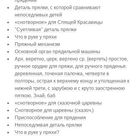
прядении
Деталь прялки, с которой сравнивают
непоседливых детей
«снотворное» для Спящей Красавицы
"Суетливая" деталь прялки
Что в руке у пряхи
Пряжный механизм
Основной орган прядильной машины
Арх. веретно, церк. вертено ср. (вертеть) простое,
ручное орудие для пряжи, для ручного пряденья:
деревянная, точеная палочка, четверти в
полторы, острая к верхнему концу и утолщенная к
нижней трети, с зарубкою и с круто заостренною
пяткою. Знай, баб
«снотворное» для сказочной царевны
Снотворное для царевны (сказоч.)
Приспособление для прядения
Непоседливая деталь прялки
Что в руке у пряхи?