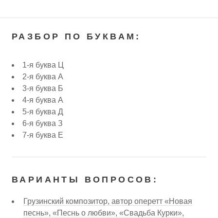
РАЗБОР ПО БУКВАМ:
1-я буква Ц
2-я буква А
3-я буква Б
4-я буква А
5-я буква Д
6-я буква З
7-я буква Е
ВАРИАНТЫ ВОПРОСОВ:
Грузинский композитор, автор оперетт «Новая
песнь», «Песнь о любви», «Свадьба Курки»,