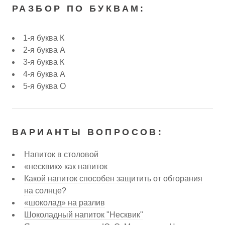
РАЗБОР ПО БУКВАМ:
1-я буква К
2-я буква А
3-я буква К
4-я буква А
5-я буква О
ВАРИАНТЫ ВОПРОСОВ:
Напиток в столовой
«несквик» как напиток
Какой напиток способен защитить от обгорания
на солнце?
«шоколад» на разлив
Шоколадный напиток "Несквик"