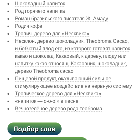
Шоколадный напиток
Род горячего напитка
Роман бразильского писателя Ж. Амаду
Родич кофе
Тропич. дерево для «Несквика»
Несклон. дерево шоколадник, Тheobromа Сасао,
и бобчатый плод его, из которого готовят напиток
какао и шоколад. Какаовый, к дереву, плоду или
напитку какао относящ. Какаовник, шоколадник,
дерево Тheobromа сасао
Пищевой продукт, оказывающий сильное
стимулирующее воздействие на нервную систему
Тропическое дерево для «Несквика»
«напиток — о-о-о!» в песне
Вечнозелёное дерево рода теоброма