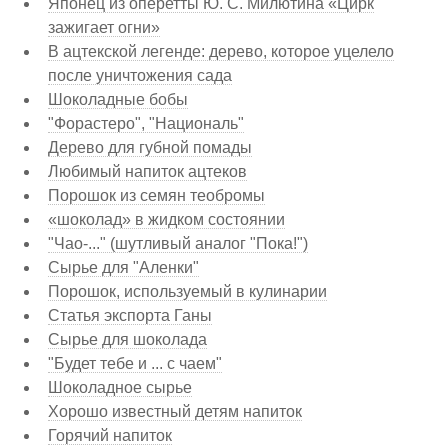
Японец из оперетты Ю. С. Милютина «Цирк
зажигает огни»
В ацтекской легенде: дерево, которое уцелело
после уничтожения сада
Шоколадные бобы
"Форастеро", "Националь"
Дерево для губной помады
Любимый напиток ацтеков
Порошок из семян теобромы
«шоколад» в жидком состоянии
"Чао-..." (шутливый аналог "Пока!")
Сырье для "Аленки"
Порошок, используемый в кулинарии
Статья экспорта Ганы
Сырье для шоколада
"Будет тебе и ... с чаем"
Шоколадное сырье
Хорошо известный детям напиток
Горячий напиток