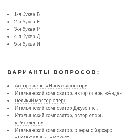
1-я буква В
2-я буква Е
3-я буква Р
4-я буква Д
5-я буква И
ВАРИАНТЫ ВОПРОСОВ:
Автор оперы «Навуходоносор»
Итальянский композитор, автор оперы «Аида»
Великий мастер оперы
Итальянский композитор Джузеппе ...
Итальянский композитор, автор оперы
«Риголетто»
Итальянский композитор, оперы «Корсар»,
«Ломбардцы», «Макбет»