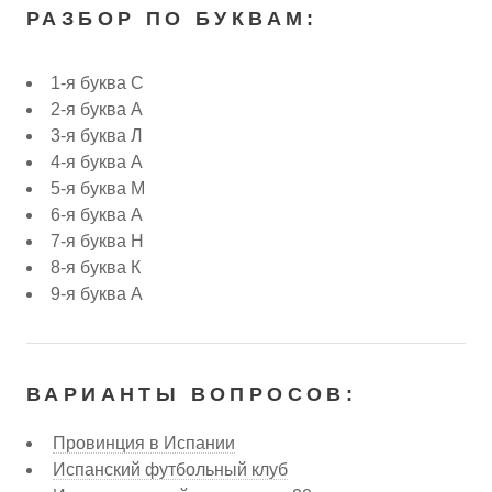
РАЗБОР ПО БУКВАМ:
1-я буква С
2-я буква А
3-я буква Л
4-я буква А
5-я буква М
6-я буква А
7-я буква Н
8-я буква К
9-я буква А
ВАРИАНТЫ ВОПРОСОВ:
Провинция в Испании
Испанский футбольный клуб