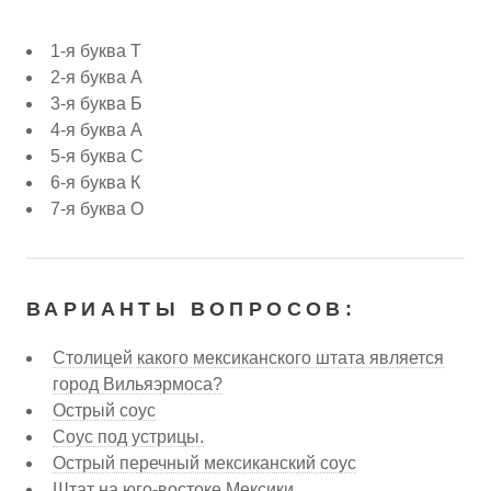
1-я буква Т
2-я буква А
3-я буква Б
4-я буква А
5-я буква С
6-я буква К
7-я буква О
ВАРИАНТЫ ВОПРОСОВ:
Столицей какого мексиканского штата является
город Вильяэрмоса?
Острый соус
Соус под устрицы.
Острый перечный мексиканский соус
Штат на юго-востоке Мексики