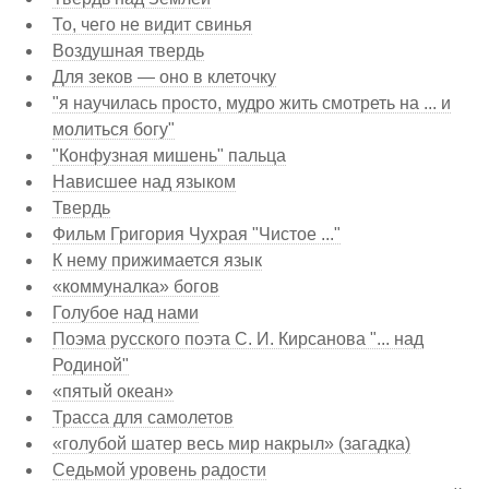
То, чего не видит свинья
Воздушная твердь
Для зеков — оно в клеточку
"я научилась просто, мудро жить смотреть на ... и
молиться богу"
"Конфузная мишень" пальца
Нависшее над языком
Твердь
Фильм Григория Чухрая "Чистое ..."
К нему прижимается язык
«коммуналка» богов
Голубое над нами
Поэма русского поэта С. И. Кирсанова "... над
Родиной"
«пятый океан»
Трасса для самолетов
«голубой шатер весь мир накрыл» (загадка)
Седьмой уровень радости