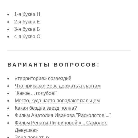
1-я буква Н
2-я буква Е
3-я буква Б
4-я буква О
ВАРИАНТЫ ВОПРОСОВ:
«территория» созвездий
Что приказал Зевс держать атлантам
"Какое ... голубое!"
Место, куда часто попадают пальцем
Какая бездна звезд полна?
Фильм Анатолия Иванова "Расколотое ..."
Фильм Ренаты Литвиновой «... Самолет.
Девушка»
Зона пернатых