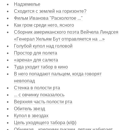
Надземелье
Сходится с землей на горизонте?
Фильм Иванова "Расколотое ..."
Как гром среди него, ясного
Сборник американского поэта Вейчела Линдсея
«Генерал Уильям Бут отправляется на ...»
Голубой купол над головой
Простор для полета
«арена» для салюта
Туда уходит табор в кино
В него попадают пальцем, когда говорят
невпопад
Стенка в полости рта
... с овчинку показалось
Верхняя часть полости рта
Обитель звезд
Купол в звездах
Цель уходящего табора (к/ф)
Обнимая... крепкими руками, летчик набирает