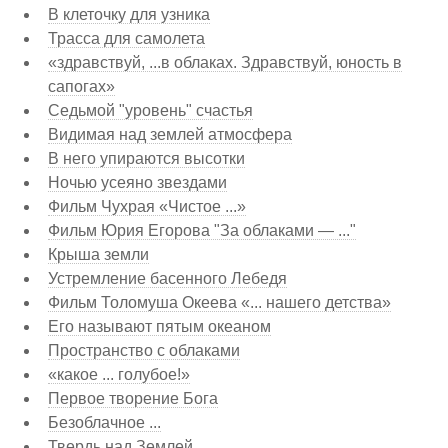
В клеточку для узника
Трасса для самолета
«здравствуй, ...в облаках. Здравствуй, юность в
сапогах»
Седьмой "уровень" счастья
Видимая над землей атмосфера
В него упираются высотки
Ночью усеяно звездами
Фильм Чухрая «Чистое ...»
Фильм Юрия Егорова "За облаками — ..."
Крыша земли
Устремление басенного Лебедя
Фильм Толомуша Океева «... нашего детства»
Его называют пятым океаном
Пространство с облаками
«какое ... голубое!»
Первое творение Бога
Безоблачное ...
Твердь над Землей