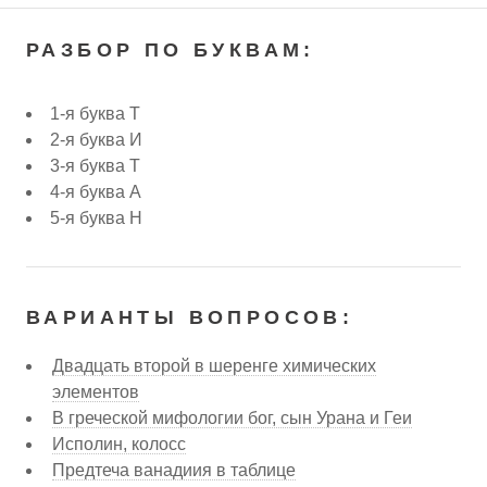
РАЗБОР ПО БУКВАМ:
1-я буква Т
2-я буква И
3-я буква Т
4-я буква А
5-я буква Н
ВАРИАНТЫ ВОПРОСОВ:
Двадцать второй в шеренге химических
элементов
В греческой мифологии бог, сын Урана и Геи
Исполин, колосс
Предтеча ванадиия в таблице