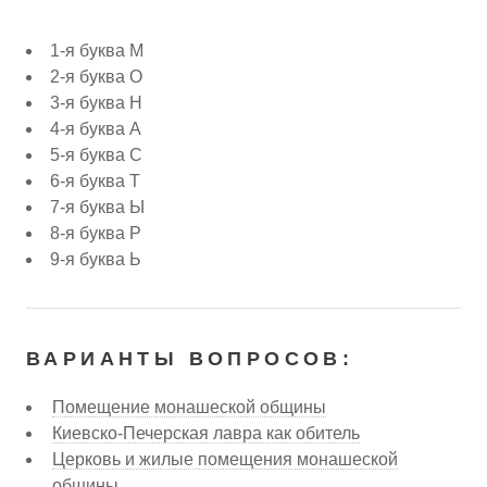
1-я буква М
2-я буква О
3-я буква Н
4-я буква А
5-я буква С
6-я буква Т
7-я буква Ы
8-я буква Р
9-я буква Ь
ВАРИАНТЫ ВОПРОСОВ:
Помещение монашеской общины
Киевско-Печерская лавра как обитель
Церковь и жилые помещения монашеской
общины