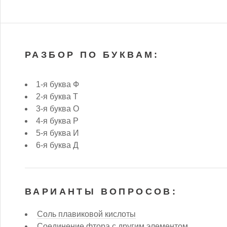
РАЗБОР ПО БУКВАМ:
1-я буква Ф
2-я буква Т
3-я буква О
4-я буква Р
5-я буква И
6-я буква Д
ВАРИАНТЫ ВОПРОСОВ:
Соль плавиковой кислоты
Соединение фтора с другим элементом