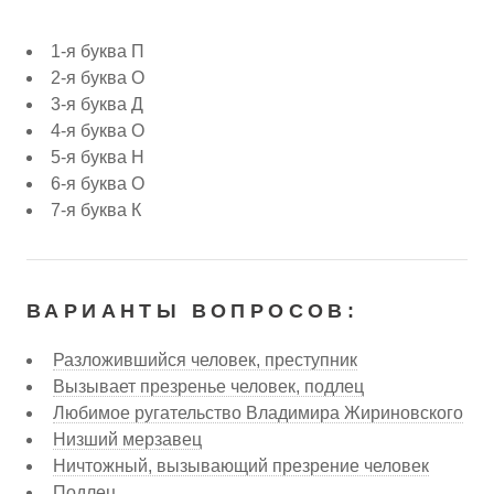
1-я буква П
2-я буква О
3-я буква Д
4-я буква О
5-я буква Н
6-я буква О
7-я буква К
ВАРИАНТЫ ВОПРОСОВ:
Разложившийся человек, преступник
Вызывает презренье человек, подлец
Любимое ругательство Владимира Жириновского
Низший мерзавец
Ничтожный, вызывающий презрение человек
Подлец