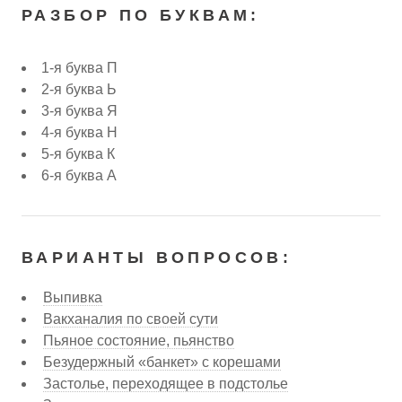
РАЗБОР ПО БУКВАМ:
1-я буква П
2-я буква Ь
3-я буква Я
4-я буква Н
5-я буква К
6-я буква А
ВАРИАНТЫ ВОПРОСОВ:
Выпивка
Вакханалия по своей сути
Пьяное состояние, пьянство
Безудержный «банкет» с корешами
Застолье, переходящее в подстолье