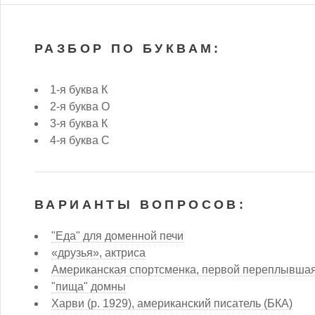
РАЗБОР ПО БУКВАМ:
1-я буква К
2-я буква О
3-я буква К
4-я буква С
ВАРИАНТЫ ВОПРОСОВ:
"Еда" для доменной печи
«друзья», актриса
Американская спортсменка, первой переплывшая
"пища" домны
Харви (р. 1929), американский писатель (БКА)