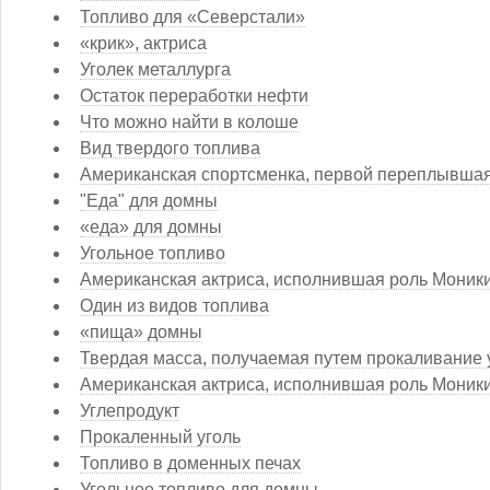
Топливо для «Северстали»
«крик», актриса
Уголек металлурга
Остаток переработки нефти
Что можно найти в колоше
Вид твердого топлива
Американская спортсменка, первой переплывшая
"Еда" для домны
«еда» для домны
Угольное топливо
Американская актриса, исполнившая роль Моники
Один из видов топлива
«пища» домны
Твердая масса, получаемая путем прокаливание 
Американская актриса, исполнившая роль Моники
Углепродукт
Прокаленный уголь
Топливо в доменных печах
Угольное топливо для домны