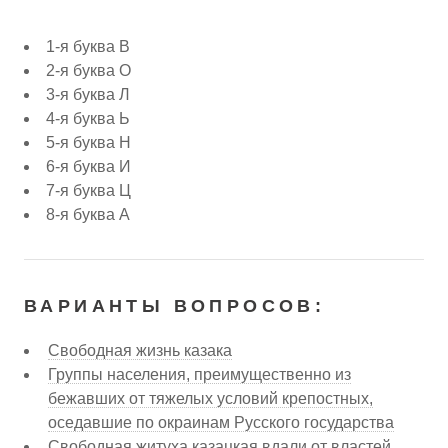
1-я буква В
2-я буква О
3-я буква Л
4-я буква Ь
5-я буква Н
6-я буква И
7-я буква Ц
8-я буква А
ВАРИАНТЫ ВОПРОСОВ:
Свободная жизнь казака
Группы населения, преимущественно из
бежавших от тяжелых условий крепостных,
оседавшие по окраинам Русского государства
Свободная житуха казацкая вдали от властей