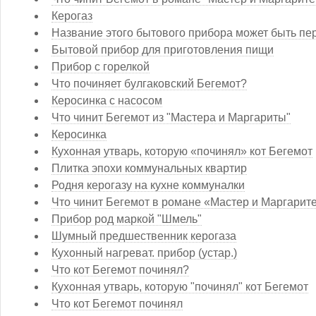
Керогаз
Название этого бытового прибора может быть пе
Бытовой прибор для приготовления пищи
Прибор с горелкой
Что починяет булгаковский Бегемот?
Керосинка с насосом
Что чинит Бегемот из "Мастера и Маргариты"
Керосинка
Кухонная утварь, которую «починял» кот Бегемот
Плитка эпохи коммунальных квартир
Родня керогазу на кухне коммуналки
Что чинит Бегемот в романе «Мастер и Маргарит
Прибор род маркой "Шмель"
Шумный предшественник керогаза
Кухонный нагреват. прибор (устар.)
Что кот Бегемот починял?
Кухонная утварь, которую "починял" кот Бегемот
Что кот Бегемот починял