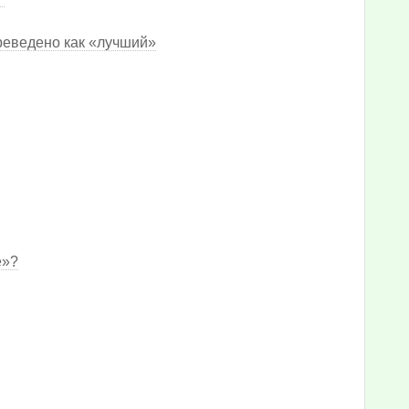
реведено как «лучший»
е»?