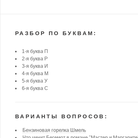
РАЗБОР ПО БУКВАМ:
1-я буква П
2-я буква Р
3-я буква И
4-я буква М
5-я буква У
6-я буква С
ВАРИАНТЫ ВОПРОСОВ:
Бензиновая горелка Шмель
Что чинит Бегемот в романе "Мастер и Маргарите