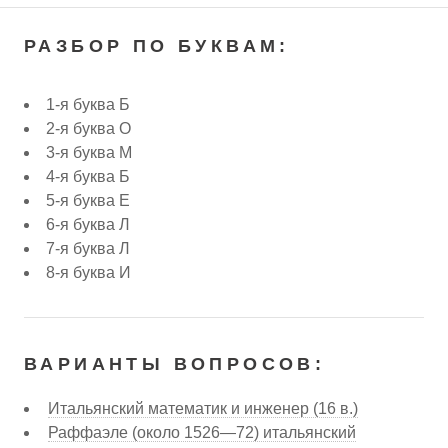
РАЗБОР ПО БУКВАМ:
1-я буква Б
2-я буква О
3-я буква М
4-я буква Б
5-я буква Е
6-я буква Л
7-я буква Л
8-я буква И
ВАРИАНТЫ ВОПРОСОВ:
Итальянский математик и инженер (16 в.)
Раффаэле (около 1526—72) итальянский