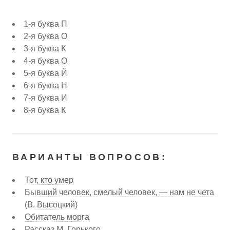
1-я буква П
2-я буква О
3-я буква К
4-я буква О
5-я буква Й
6-я буква Н
7-я буква И
8-я буква К
ВАРИАНТЫ ВОПРОСОВ:
Тот, кто умер
Бывший человек, смелый человек, — нам не чета
(В. Высоцкий)
Обитатель морга
Рассказ М. Горького