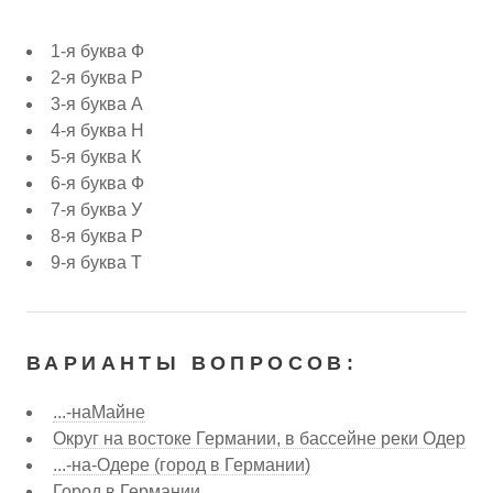
1-я буква Ф
2-я буква Р
3-я буква А
4-я буква Н
5-я буква К
6-я буква Ф
7-я буква У
8-я буква Р
9-я буква Т
ВАРИАНТЫ ВОПРОСОВ:
...-наМайне
Округ на востоке Германии, в бассейне реки Одер
...-на-Одере (город в Германии)
Город в Германии