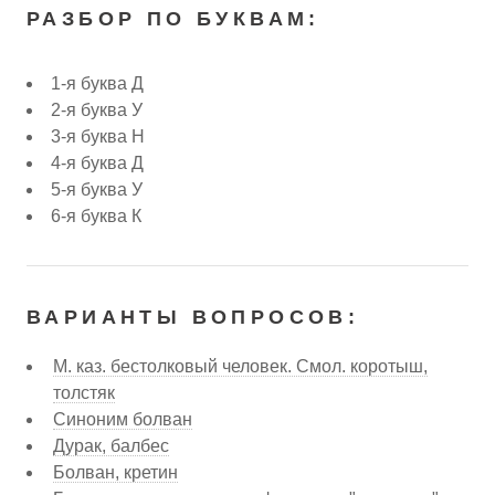
РАЗБОР ПО БУКВАМ:
1-я буква Д
2-я буква У
3-я буква Н
4-я буква Д
5-я буква У
6-я буква К
ВАРИАНТЫ ВОПРОСОВ:
М. каз. бестолковый человек. Смол. коротыш,
толстяк
Синоним болван
Дурак, балбес
Болван, кретин