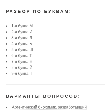
РАЗБОР ПО БУКВАМ:
1-я буква М
2-я буква И
3-я буква Л
4-я буква Ь
5-я буква Ш
6-я буква Т
7-я буква Е
8-я буква Й
9-я буква Н
ВАРИАНТЫ ВОПРОСОВ:
Аргентинский биохимик, разработавший