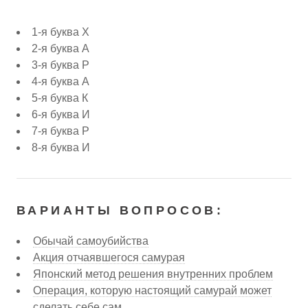
1-я буква Х
2-я буква А
3-я буква Р
4-я буква А
5-я буква К
6-я буква И
7-я буква Р
8-я буква И
ВАРИАНТЫ ВОПРОСОВ:
Обычай самоубийства
Акция отчаявшегося самурая
Японский метод решения внутренних проблем
Операция, которую настоящий самурай может
сделать себе сам.