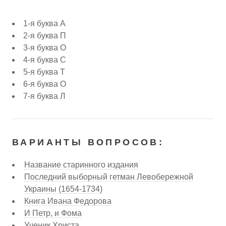
1-я буква А
2-я буква П
3-я буква О
4-я буква С
5-я буква Т
6-я буква О
7-я буква Л
ВАРИАНТЫ ВОПРОСОВ:
Название старинного издания
Последний выборный гетман Левобережной
Украины (1654-1734)
Книга Ивана Федорова
И Петр, и Фома
Ученик Христа