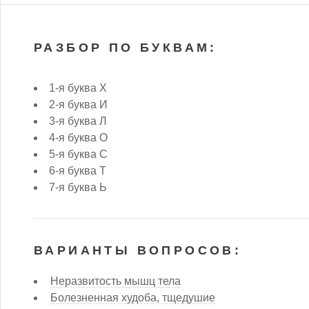
РАЗБОР ПО БУКВАМ:
1-я буква Х
2-я буква И
3-я буква Л
4-я буква О
5-я буква С
6-я буква Т
7-я буква Ь
ВАРИАНТЫ ВОПРОСОВ:
Неразвитость мышц тела
Болезненная худоба, тщедушие