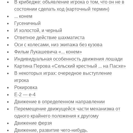
В крибедже: объявление игрока о том, что он не в
состоянии сделать ход (карточный термин)
... конем
Гусеничный
И холостой, и черный
Ответное действие шахматиста
Оси с колесами, низ экипажа без кузова
Фильм Лукашевича «... конем»
Индивидуальная особенность движения лошади
Картина Перова «Сельский крестный ... на Пасхе»
В некоторых играх: очередное выступление
игрока
Рокировка
Е-2 — е-4
Движение в определенном направлении
Перемещение движущейся части механизма от
одного крайнего положения к другому
Движение ферзя
Движение, развитие чего-нибудь.