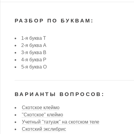
РАЗБОР ПО БУКВАМ:
1-я буква Т
2-я буква А
3-я буква В
4-я буква Р
5-я буква О
ВАРИАНТЫ ВОПРОСОВ:
Скотское клеймо
"Скотское" клеймо
Учетный "татуаж" на скотском теле
Скотский экслибрис