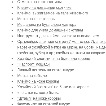
Отметка на коже скотины
Клеймо на домашней скотинке
Клеймо, выжигаемое на теле животного
Метка на теле коровы
Мешанина из букв слова «автор»
Клеймо для учета домашней скотины
Инструмент для клеймения скота выжиганием
Ср. клеймо, знак, метка (греч.? монгольск.?); зна
нарезка хозяйской метки на бирке, на борти, на дер
гребенка, зубец и пр.; клеймо жегалом на окороке 
Хозяйский «логотип» на быке или корове
"Паспорт" лошади
Личный вензель на скотс. шкуре
Метка на кобыле
Клеймо на коже коровы
Хозяйский "логотип" на быке или корове
«печать» на коже бычка
"Штамп" на коже коровы
Факсимиле на скотской шкуре