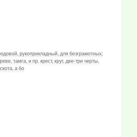
к родовой, рукоприкладный, для безграмотных;
еве, тамга, и пр. крест, круг, две-три черты,
скота, а бо