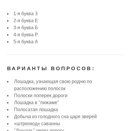
1-я буква З
2-я буква Е
3-я буква Б
4-я буква Р
5-я буква А
ВАРИАНТЫ ВОПРОСОВ:
Лошадка, узнающая свою родню по
расположению полосок
Полоски поперек дороги
Лошадка в "пижаме"
Полосатая лошадка
Добыча из голодного сна царя зверей
«штрихкод» саванны
"Лошадь" через дорогу