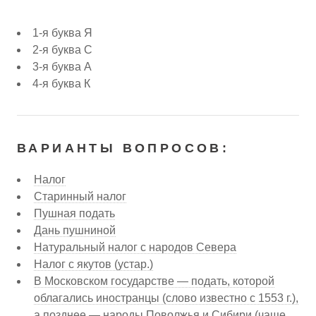
1-я буква Я
2-я буква С
3-я буква А
4-я буква К
ВАРИАНТЫ ВОПРОСОВ:
Налог
Старинный налог
Пушная подать
Дань пушниной
Натуральный налог с народов Севера
Налог с якутов (устар.)
В Московском государстве — подать, которой
облагались иностранцы (слово известно с 1553 г.),
а позднее — народы Поволжья и Сибири (чаще