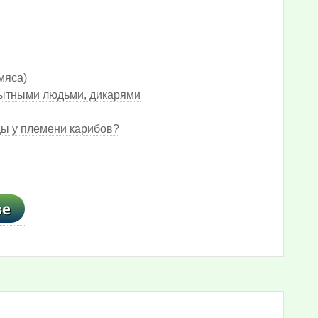
мяса)
бытными людьми, дикарями
ы у племени карибов?