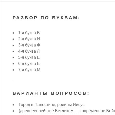
РАЗБОР ПО БУКВАМ:
1-я буква В
2-я буква И
3-я буква Ф
4-я буква Л
5-я буква Е
6-я буква Е
7-я буква М
ВАРИАНТЫ ВОПРОСОВ:
Город в Палестине, родины Иисус
(древнееврейское Бетлехем — современное Бейт-Л